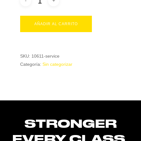
AÑADIR AL CARRITO
SKU:
10611-service
Categoría:
Sin categorizar
STRONGER
EVERY CLASS,