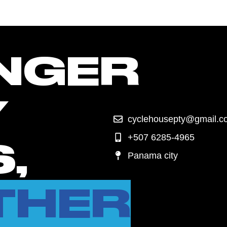
NGER
Y
cyclehousepty@gmail.c
+507 6285-4965
,
Panama city
THER